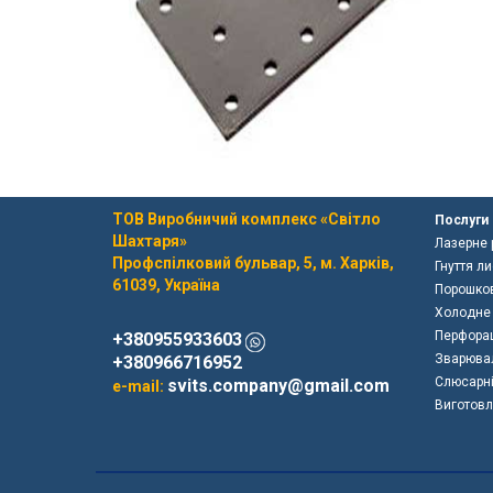
ТОВ Виробничий комплекс «Світло
Послуги
Шахтаря»
Лазерне 
Профспілковий бульвар, 5, м. Харків,
Гнуття л
61039, Україна
Порошко
Холодне
Перфорац
+380955933603
Зварювал
+380966716952
Слюсарні
svits.company@gmail.com
e-mail:
Виготовл