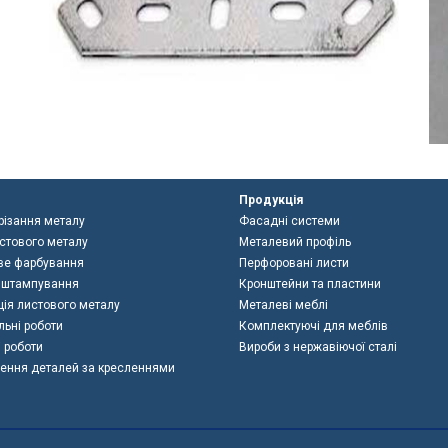
Продукція
різання металу
Фасадні системи
истового металу
Металевий профіль
ве фарбування
Перфоровані листи
 штампування
Кронштейни та пластини
ія листового металу
Металеві меблі
ьні роботи
Комплектуючі для меблів
 роботи
Вироби з нержавіючої сталі
ення деталей за кресленнями