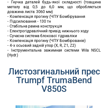
- Гнучка деталей будь-якої складності (товщина
металу від 0,5 до 6,0 мм, що обробляється
довжина листа: 3060 мм)
- Компенсація прогину (ЧПУ Бомбірування
- Підсилювання - 130 тн
- Стабільна рамна конструкція
- Електрогідравлічний привід нижнього ходу
- Сучасна система блокової гідравліки
- Компенсація прогину (ЧПУ Бомбірованіе)
- 4-х осьовий задній упор (X, R, Z1, Z2)
- Інструментальна зажимная системи Wila NSCL
(Hydr.)
Листозгинальний прес
Trumpf TrumaBend
V850S