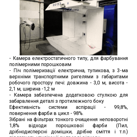
- Камера електростатичного типу, для фарбування
полімерними порошковим
- Піч полімеризації електрична, тупикова, з 3-ма
верхніми транспортними ригелями з габаритами
робочого простору печі: довжина - 3,0 м, висота -
2,1 м, ширина -1,2 м
- Камера забезпечена додатковою стулкою для
забарвлення деталі з протилежного боку
Ефективність системи аспірації - 99,8%,
повернення фарби в цикл - 98%.
Зібрані на фільтрах тонкого очищення неповоротні
1,8% відходи порошкової фарби (Пил,
дрібнодисперсні домішки, дрібне сміття і т.п.)