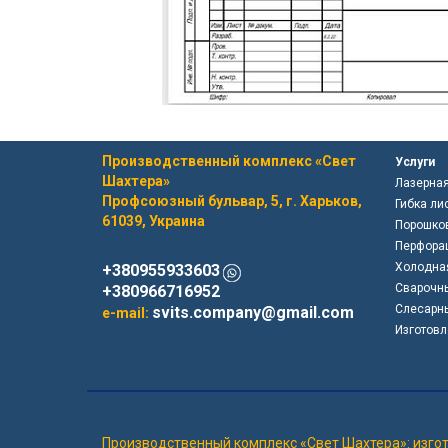
Производственный комплекс «Свет
Услуги
Шахтера»
Лазерная
Профсоюзный бульвар, 5, г. Харьков,
Гибка ли
61039, Украина
Порошков
Перфорац
Холодна
+380955933603
Сварочн
+380966716952
Слесарн
svits.company@gmail.com
e-mail:
Изготовл
Производственный комплекс «Свет Шахтера»: изгот