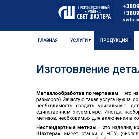
+380
+380
svits.
ГЛАВНАЯ
УСЛУГИ
ПРОДУКЦИЯ
Изготовление дета
Металлообработка по чертежам
– это и
размеров). Зачастую такая услуга нужна, е
необходимость создать уникальную дет
единственном экземпляре. Иногда, наобо
метизов, необходимых для включения в ко
Нестандартные метизы
– это изделия, 
Шахтера»
имеет станки с ЧПУ (число