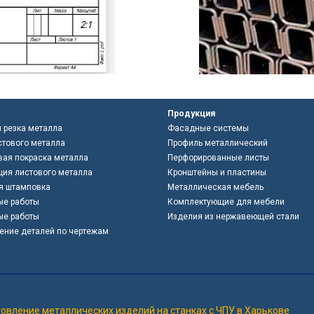
Продукция
 резка металла
Фасадные системы
стового металла
Профиль металлический
ая покраска металла
Перфорированные листы
ия листового металла
Кронштейны и пластины
я штамповка
Металлическая мебель
ые работы
Комплектующие для мебели
ые работы
Изделия из нержавеющей стали
ение деталей по чертежам
овление металлических изделий на станках с ЧПУ в Харькове