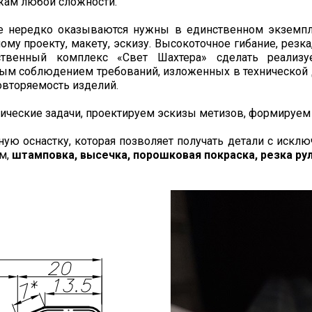
жам любой сложности.
е нередко оказываются нужны в единственном экземпля
му проекту, макету, эскизу. Высокоточное гибание, резка
ственный комплекс «Свет Шахтера» сделать реализу
ным соблюдением требований, изложенных в технической 
овторяемость изделий.
ические задачи, проектируем эскизы метизов, формируем
ую оснастку, которая позволяет получать детали с искл
м,
штамповка, высечка, порошковая покраска, резка р