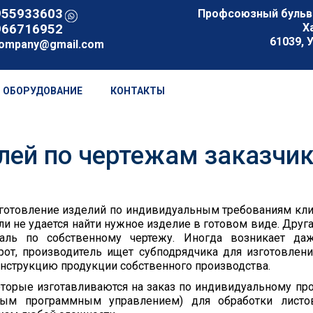
955933603
Профсоюзный бульвар
Х
966716952
61039, 
company@gmail.com
ОБОРУДОВАНИЕ
КОНТАКТЫ
лей по чертежам заказчи
зготовление изделий по индивидуальным требованиям кли
сли не удается найти нужное изделие в готовом виде. Друга
аль по собственному чертежу. Иногда возникает да
рот, производитель ищет субподрядчика для изготовлен
нструкцию продукции собственного производства.
которые изготавливаются на заказ по индивидуальному пр
вым программным управлением) для обработки листо